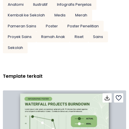
Anatomi
Ilustratif
Infografis Penjelas
Kembali ke Sekolah
Medis
Merah
Pameran Sains
Poster
Poster Penelitian
Proyek Sains
Ramah Anak
Riset
Sains
Sekolah
Template terkait