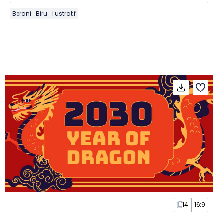
Berani
Biru
Ilustratif
14
16:9