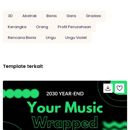
3D
Abstrak
Bisnis
Garis
Gradasi
Kerangka
Orang
Profil Perusahaan
Rencana Bisnis
Ungu
Ungu Violet
Template terkait