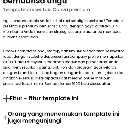
bernuansa ungu
Template presentasi Canva premium
Ingin rencana bisnis Anda terlihat rapi sekaligus berkelas? Template
presentasi premium bernuansa ungu dengan gaya abstrak 3D ini
membantu Anda menyusun strategi secara jelas, tanpa membuat
audiens cepat lelah.
Cocok untuk profesional, startup, dan tim UMKM saat pitch ke investor,
rapat dengan stakeholder, presentasi company profile, memaparkan
OKR/KPI, atau menyusun roadmap produk dan pemasaran. Anda
bisa menyesuaikan warna, font, ikon, dan diagram agar selaras
dengan brand, lalu isi tiap bagian dengan tujuan, asumsi, risiko, dan
langkah eksekusi. Ideal dipakai saat meeting online maupun
presentasi tatap muka. Semua elemen 100% bisa disesuaikan.
Fitur - fitur template ini
Orang yang menemukan template ini
juga mengunjungi