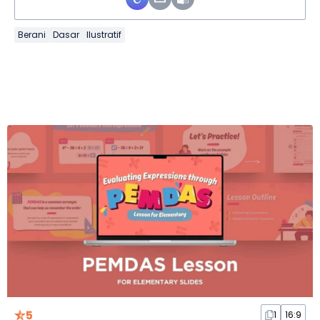
Berani
Dasar
Ilustratif
5
1
16:9