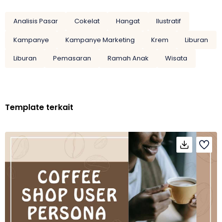
Analisis Pasar
Cokelat
Hangat
Ilustratif
Kampanye
Kampanye Marketing
Krem
Liburan
Liburan
Pemasaran
Ramah Anak
Wisata
Template terkait