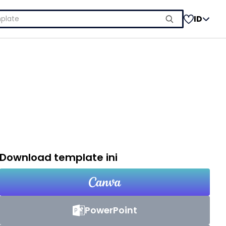
ID
Download template ini
PowerPoint