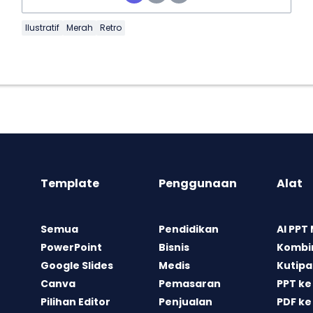
Ilustratif
Merah
Retro
Template
Penggunaan
Alat
Semua
Pendidikan
AI PPT
PowerPoint
Bisnis
Kombin
Google Slides
Medis
Kutipa
Canva
Pemasaran
PPT ke
Pilihan Editor
Penjualan
PDF ke