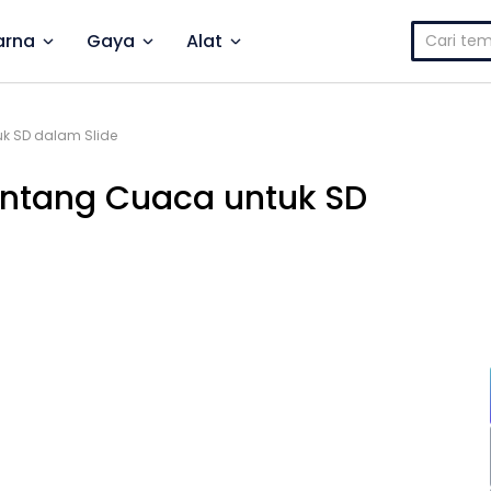
Cari
rna
Gaya
Alat
untuk:
uk SD dalam Slide
entang Cuaca untuk SD