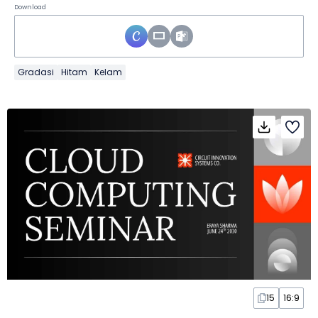
Download
Gradasi
Hitam
Kelam
15
16:9