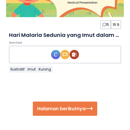
15
16:9
Hari Malaria Sedunia yang Imut dalam Slide
Download
Ilustratif
Imut
Kuning
Halaman berikutnya