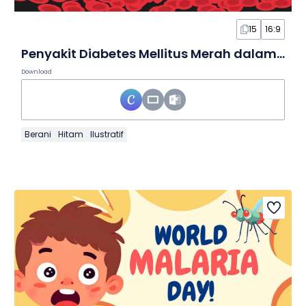
15
16:9
Penyakit Diabetes Mellitus Merah dalam Slide
Download
Berani
Hitam
Ilustratif