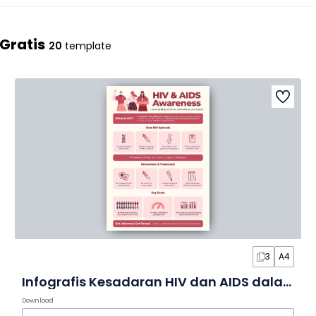
Gratis
20
template
3
A4
Infografis Kesadaran HIV dan AIDS dalam Slide
Download