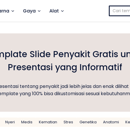
Cari
rna
Gaya
Alat
untuk:
plate Slide Penyakit Gratis u
Presentasi yang Informatif
resentasi tentang penyakit jadi lebih jelas dan enak diliha
emplate yang 100% bisa dikustomisasi sesuai kebutuhanm
Nyeri
Medis
Kematian
Stres
Genetika
Anatomi
Ke