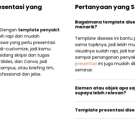
resentasi yang
Pertanyaan yang S
Bagaimana template disea
menarik?
? Dengan
template penyakit
bih rapi dan mudah
Template disease ini bantu 
iswa yang perlu presentasi
sama topiknya, jadi lebih 
di-customize, jadi kamu
visualnya sudah rapi, jadi k
 sidang skripsi dan tugas
sampai penanganan penyaki
Slides, dan Canva, jadi
presentasi
ini juga mudah dik
 kampus, atau briefing tim,
seminar.
ofessional dan jelas.
Elemen atau objek apa sa
supaya lebih relevan?
Template presentasi dise