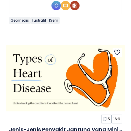
Geometris
Ilustratif
Krem
15
16:9
Jenis-Jenis Penyakit Jantung yang Minimalis dalam Slide