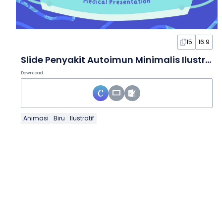
15
16:9
Slide Penyakit Autoimun Minimalis Ilustratif
Download
Animasi
Biru
Ilustratif