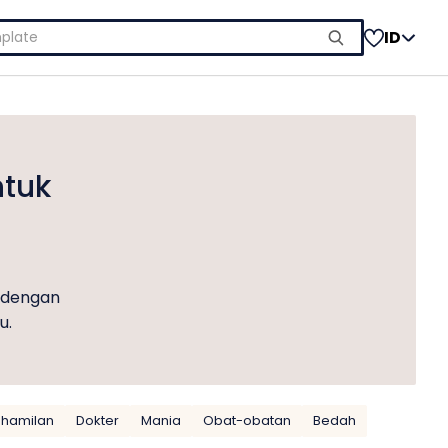
ID
ntuk
t dengan
u.
hamilan
Dokter
Mania
Obat-obatan
Bedah