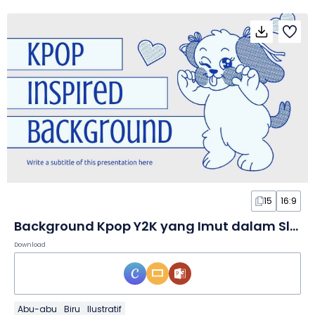
15
16:9
Background Kpop Y2K yang Imut dalam Slide
Download
Abu-abu
Biru
Ilustratif