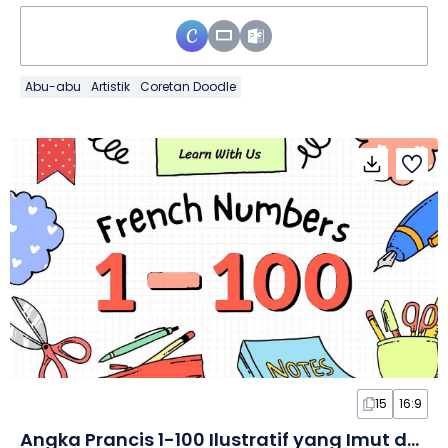
Abu-abu
Artistik
Coretan Doodle
15
16:9
Angka Prancis 1-100 Ilustratif yang Imut dalam Slide