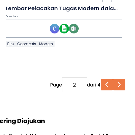
Lembar Pelacakan Tugas Modern dalam Spreadsheet
Download
Biru
Geometris
Modern
Page
dari 4
ering Diajukan