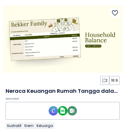
2
16:9
Neraca Keuangan Rumah Tangga dalam Spreadsheet
Download
Ilustratif
Krem
Keluarga