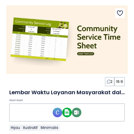
2
16:9
Lembar Waktu Layanan Masyarakat dalam Spreadsheet
Download
Hijau
Ilustratif
Minimalis