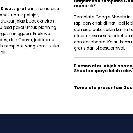
Bagaimana template Goog
menarik?
Sheets gratis
ini, kamu bisa
cok untuk pelajar,
Template Google Sheets in
ruktur jelas buat aktivitas
rapi dan enak dilihat, jadi 
u bisa pakai untuk planning
dan siap pakai, bikin kamu 
target mingguan. Enaknya
dikustomisasi sesuai kebutu
ides, dan Canva, jadi kamu
dan dashboard. Kalau kamu
pilih template yang kamu suka
gratis dari SlidesCarnival.
ni!
Elemen atau objek apa sa
Sheets supaya lebih rele
Template presentasi Goog