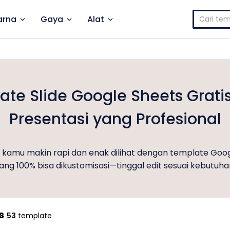
Cari
rna
Gaya
Alat
untuk:
te Slide Google Sheets Grati
Presentasi yang Profesional
a kamu makin rapi dan enak dilihat dengan template Goo
ang 100% bisa dikustomisasi—tinggal edit sesuai kebutuha
s
53
template