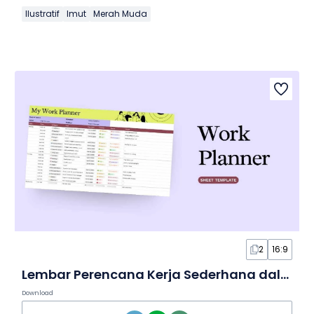
Ilustratif
Imut
Merah Muda
2
16:9
Lembar Perencana Kerja Sederhana dalam Spreadsheet
Download