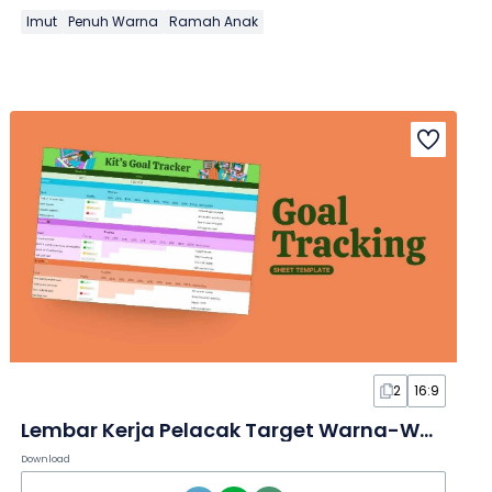
Imut
Penuh Warna
Ramah Anak
2
16:9
Lembar Kerja Pelacak Target Warna-Warni dalam Spreadsheet
Download