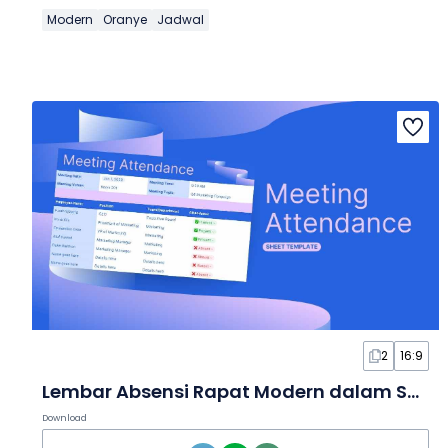
Modern
Oranye
Jadwal
2
16:9
Lembar Absensi Rapat Modern dalam Spreadsheet
Download