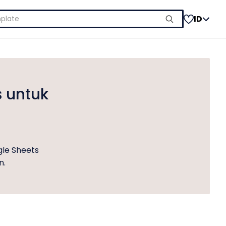
ID
s untuk
gle Sheets
n.