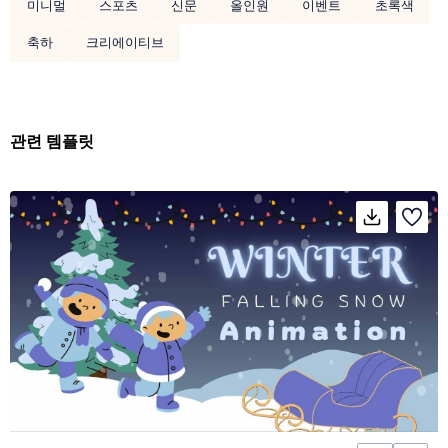
미니멀
스포츠
신문
올인원
이벤트
초록색
축하
크리에이티브
관련 템플릿