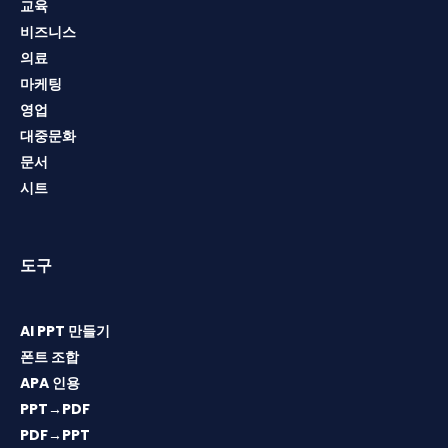
교육
비즈니스
의료
마케팅
영업
대중문화
문서
시트
도구
AI PPT 만들기
폰트 조합
APA 인용
PPT→PDF
PDF→PPT