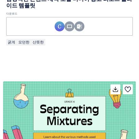
이드 템플릿
다운로드
굵게
모던한
산뜻한