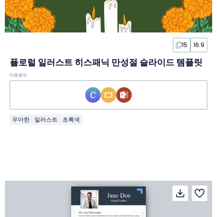
15
16:9
플로럴 일러스트 히스패닉 만성절 슬라이드 템플릿
다운로드
우아한
일러스트
초록색