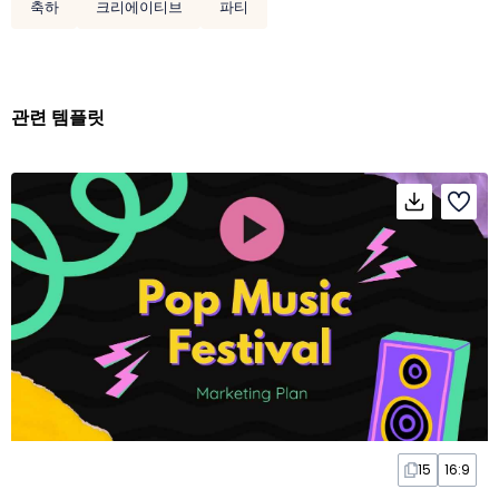
축하
크리에이티브
파티
관련 템플릿
15
16:9