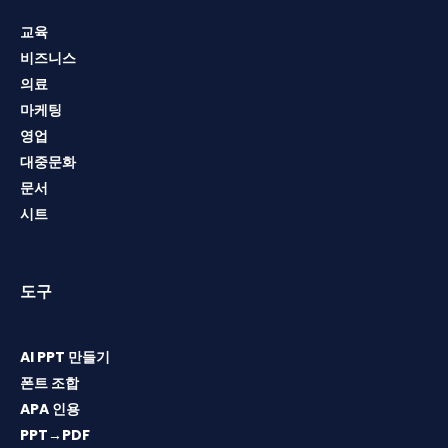
교육
비즈니스
의료
마케팅
영업
대중문화
문서
시트
도구
AI PPT 만들기
폰트 조합
APA 인용
PPT→PDF