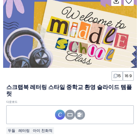
15
16:9
스크랩북 레터링 스타일 중학교 환영 슬라이드 템플
릿
다운로드
두들
레터링
아이 친화적