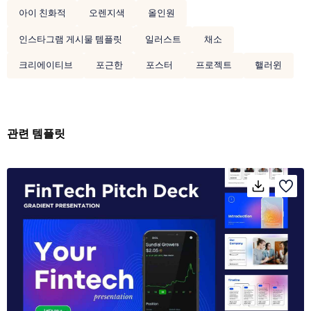
아이 친화적
오렌지색
올인원
인스타그램 게시물 템플릿
일러스트
채소
크리에이티브
포근한
포스터
프로젝트
핼러윈
관련 템플릿