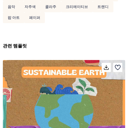
음악
자주색
콜라주
크리에이티브
트렌디
팝 아트
페이퍼
관련 템플릿