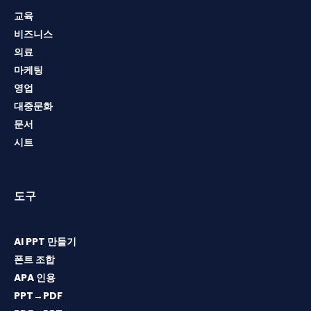
교육
비즈니스
의료
마케팅
영업
대중문화
문서
시트
도구
AI PPT 만들기
폰트 조합
APA 인용
PPT→PDF