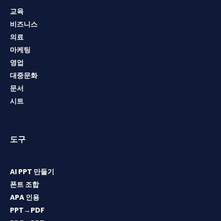
교육
비즈니스
의료
마케팅
영업
대중문화
문서
시트
도구
AI PPT 만들기
폰트 조합
APA 인용
PPT→PDF