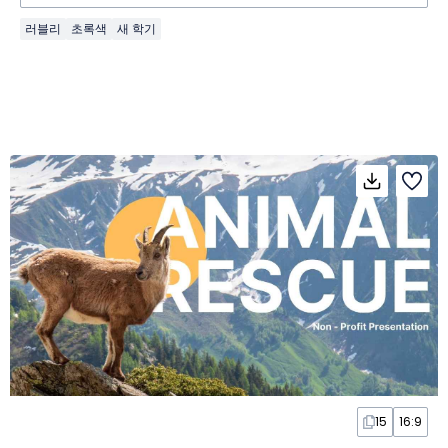
러블리
초록색
새 학기
15
16:9