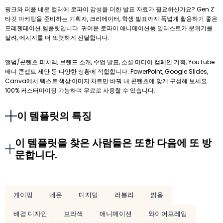
핑크와 퍼플 네온 컬러에 로파이 감성을 더한 발표 자료가 필요하신가요? Gen Z
타깃 마케팅을 준비하는 기획자, 크리에이터, 학생 발표까지 폭넓게 활용하기 좋은
프레젠테이션 템플릿입니다. 귀여운 로파이 애니메이션풍 일러스트가 분위기를
살려, 메시지를 더 또렷하게 전달합니다.
앨범/콘텐츠 피치덱, 브랜드 소개, 수업 발표, 소셜 미디어 캠페인 기획, YouTube
배너 콘셉트 제안 등 다양한 상황에 적합합니다. PowerPoint, Google Slides,
Canva에서 텍스트·색상·이미지·차트만 바꿔 내 콘텐츠에 맞게 구성해 보세요.
100% 커스터마이징 가능하며 무료로 사용할 수 있습니다.
이 템플릿의 특징
이 템플릿을 찾은 사람들은 또한 다음에 또 방
문합니다.
게이밍
네온
디지털
러블리
밝음
배경 디자인
보라색
애니메이션
와이어프레임