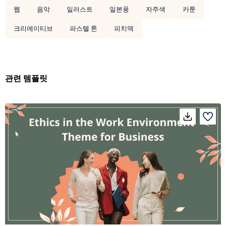
웹
음악
일러스트
일본풍
자주색
카툰
크리에이티브
파스텔 톤
피치덱
관련 템플릿