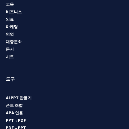
교육
비즈니스
의료
마케팅
영업
대중문화
문서
시트
도구
AI PPT 만들기
폰트 조합
APA 인용
PPT→PDF
PDF→PPT