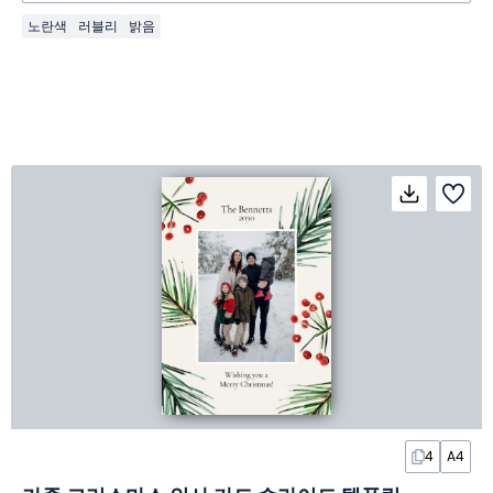
노란색
러블리
밝음
4
A4