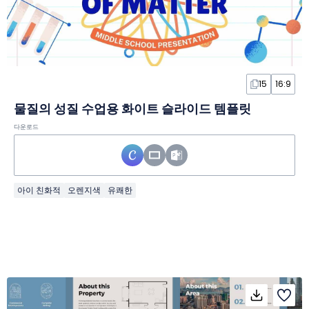
15
16:9
물질의 성질 수업용 화이트 슬라이드 템플릿
다운로드
아이 친화적
오렌지색
유쾌한