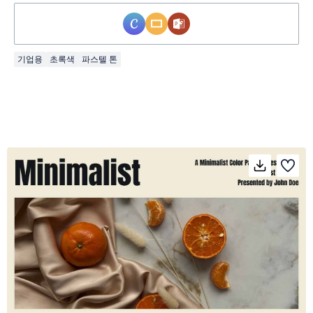
기업용
초록색
파스텔 톤