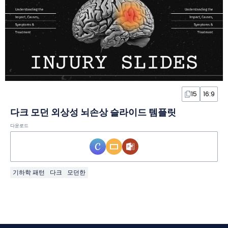
15
16:9
다크 모던 외상성 뇌손상 슬라이드 템플릿
다운로드
기하학 패턴
다크
모던한