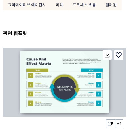
크리에이티브 에이전시
파티
프로세스 흐름
핼러윈
관련 템플릿
5
A4