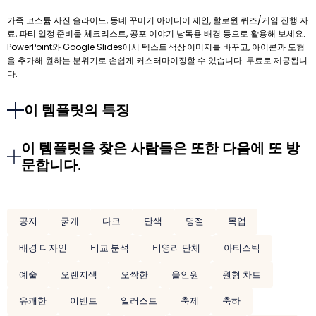
가족 코스튬 사진 슬라이드, 동네 꾸미기 아이디어 제안, 할로윈 퀴즈/게임 진행 자
료, 파티 일정·준비물 체크리스트, 공포 이야기 낭독용 배경 등으로 활용해 보세요.
PowerPoint와 Google Slides에서 텍스트·색상·이미지를 바꾸고, 아이콘과 도형
을 추가해 원하는 분위기로 손쉽게 커스터마이징할 수 있습니다. 무료로 제공됩니
다.
이 템플릿의 특징
이 템플릿을 찾은 사람들은 또한 다음에 또 방
문합니다.
공지
굵게
다크
단색
명절
목업
배경 디자인
비교 분석
비영리 단체
아티스틱
예술
오렌지색
오싹한
올인원
원형 차트
유쾌한
이벤트
일러스트
축제
축하