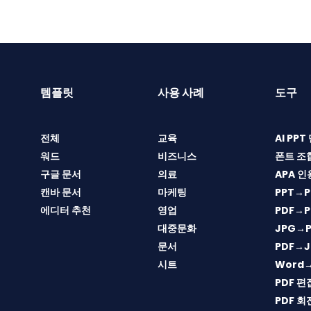
템플릿
사용 사례
도구
전체
교육
AI PP
워드
비즈니스
폰트 조
구글 문서
의료
APA 인
캔바 문서
마케팅
PPT→P
에디터 추천
영업
PDF→P
대중문화
JPG→P
문서
PDF→J
시트
Word
PDF 편
PDF 회