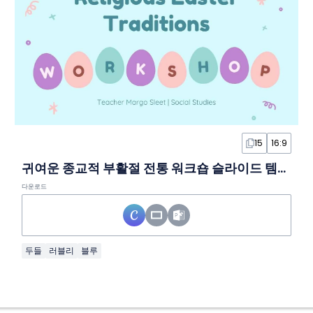
15
16:9
귀여운 종교적 부활절 전통 워크숍 슬라이드 템플릿
다운로드
두들
러블리
블루