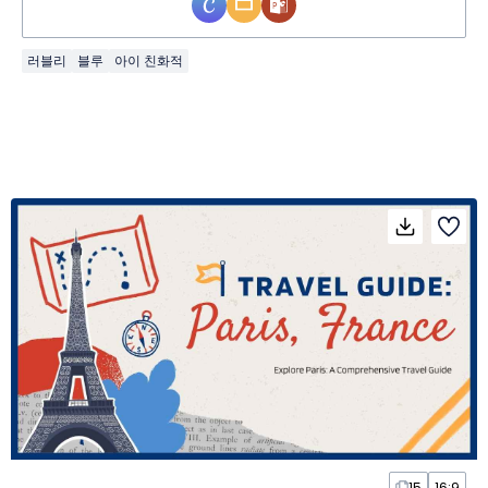
러블리
블루
아이 친화적
15
16:9