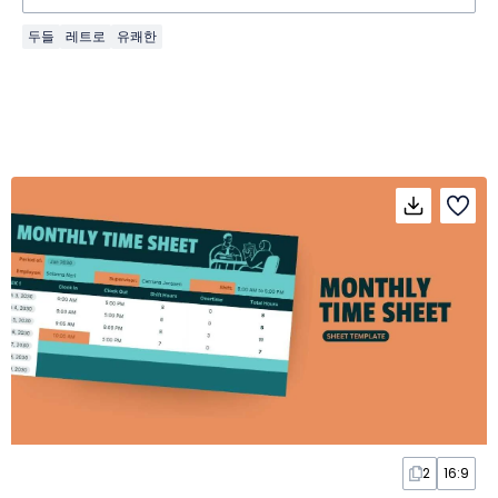
두들
레트로
유쾌한
2
16:9