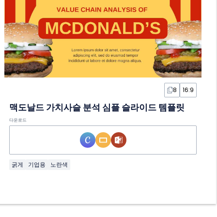
8
16:9
맥도날드 가치사슬 분석 심플 슬라이드 템플릿
다운로드
굵게
기업용
노란색