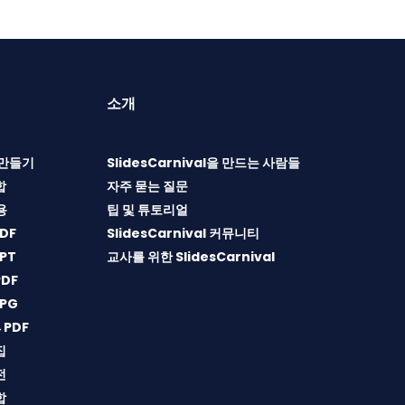
소개
T 만들기
SlidesCarnival을 만드는 사람들
합
자주 묻는 질문
용
팁 및 튜토리얼
DF
SlidesCarnival 커뮤니티
PT
교사를 위한 SlidesCarnival
DF
PG
→PDF
집
전
합