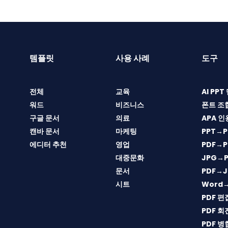
템플릿
사용 사례
도구
전체
교육
AI PP
워드
비즈니스
폰트 조
구글 문서
의료
APA 인
캔바 문서
마케팅
PPT→P
에디터 추천
영업
PDF→P
대중문화
JPG→P
문서
PDF→J
시트
Word
PDF 편
PDF 회
PDF 병