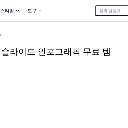
검
스타일
도구
색:
릿
 슬라이드 인포그래픽 무료 템