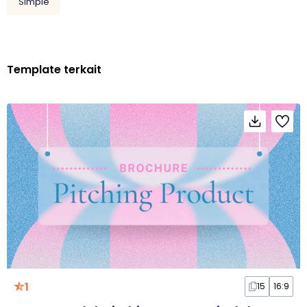
Simple
Template terkait
1
15
16:9