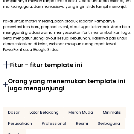
tampilannya mewah tanpa terasa kaku. Cocok untuk profesional, tim
marketing, guru, dan mahasiswa yang ingin slide tampil menonjol.
Pakai untuk materi meeting, pitch produk, laporan kampanye,
presentasi tren baru, proposal event, atau tugas kelompok. Anda bisa
mengganti gradasi warna, menyesuaikan font, menambahkan logo,
serta mengatur ulang layout sesuai kebutuhan. Hasilnya pas untuk
dipresentasikan di kelas, webinar, maupun ruang rapat, lewat
PowerPoint atau Google Slides.
Fitur - fitur template ini
Orang yang menemukan template ini
juga mengunjungi
Dasar
Latar Belakang
Merah Muda
Minimalis
Perusahaan
Professional
Resmi
Serbaguna