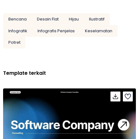
Bencana
Desain Flat
Hijau
Ilustratif
Infografik
Infografis Penjelas
Keselamatan
Potret
Template terkait