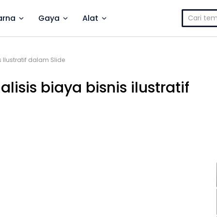
Cari
rna
Gaya
Alat
untuk:
s Ilustratif dalam Slide
lisis biaya bisnis ilustratif