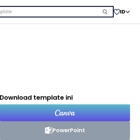
ID
Download template ini
PowerPoint