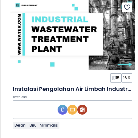
15
16:9
Instalasi Pengolahan Air Limbah Industri yang Minimalis dalam Slide
Download
Berani
Biru
Minimalis