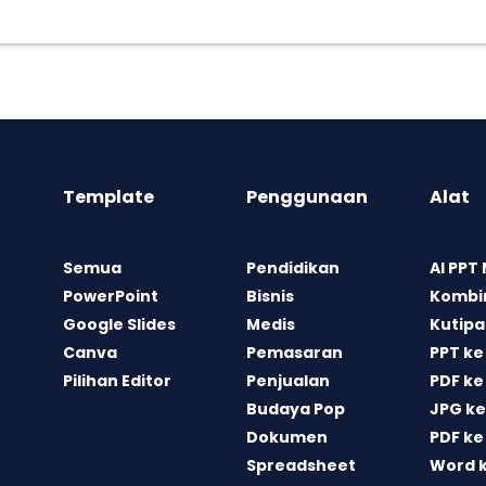
Template
Penggunaan
Alat
Semua
Pendidikan
AI PPT
PowerPoint
Bisnis
Kombin
Google Slides
Medis
Kutipa
Canva
Pemasaran
PPT ke
Pilihan Editor
Penjualan
PDF ke
Budaya Pop
JPG ke
Dokumen
PDF ke
Spreadsheet
Word 