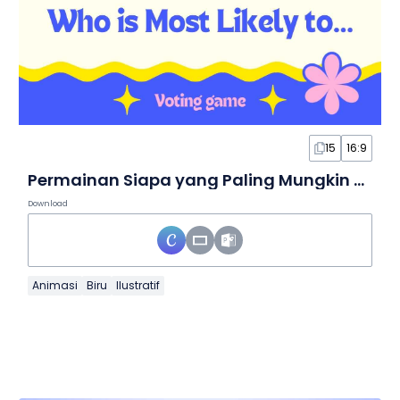
15
16:9
Permainan Siapa yang Paling Mungkin dalam Slide yang Animatif
Download
Animasi
Biru
Ilustratif