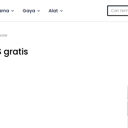
Cari
rna
Gaya
Alat
untuk:
astel
 gratis