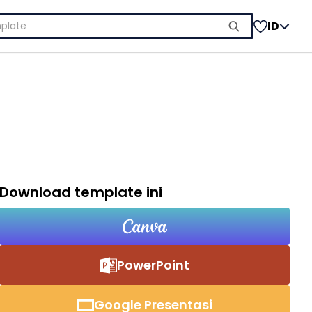
ID
Download template ini
PowerPoint
Google Presentasi