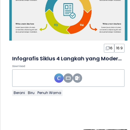
16
16:9
Infografis Siklus 4 Langkah yang Modern dan Berani
Download
Berani
Biru
Penuh Warna