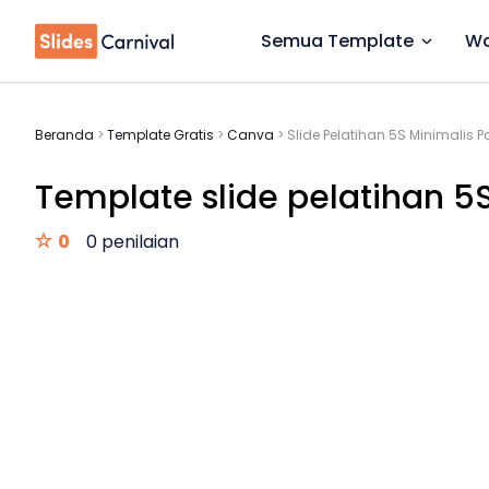
Semua Template
Wa
Beranda
>
Template Gratis
>
Canva
>
Slide Pelatihan 5S Minimalis P
Template slide pelatihan 5S
0
0 penilaian