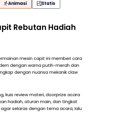
Animasi
Statis
apit Rebutan Hadiah
ermainan mesin capit ini memberi cara
odern dengan warna putih-merah dan
 lengkap dengan nuansa mekanik claw
, kuis review materi, doorprize acara
ikan hadiah, aturan main, dan tingkat
na agar selaras dengan tema acara, lalu