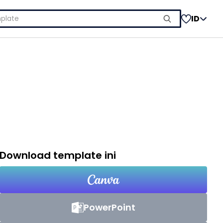
ID
Download template ini
PowerPoint