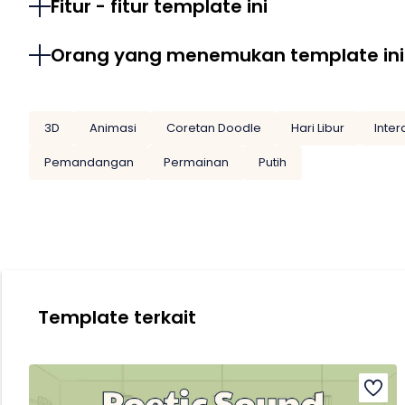
Fitur - fitur template ini
Orang yang menemukan template ini
3D
Animasi
Coretan Doodle
Hari Libur
Intera
Pemandangan
Permainan
Putih
Template terkait