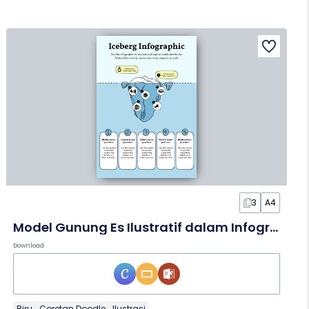
3
A4
Model Gunung Es Ilustratif dalam Infografis
Download
Biru
Coretan Doodle
Ilustrasi