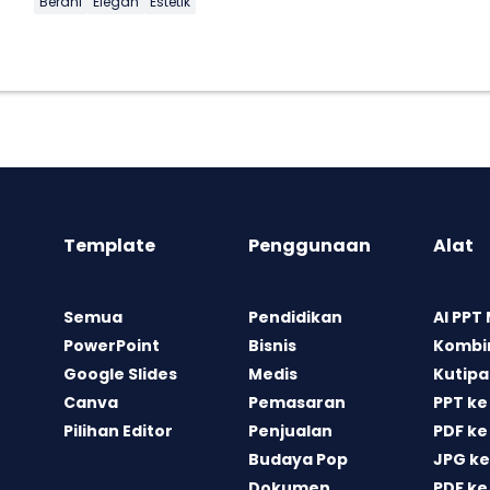
Berani
Elegan
Estetik
Template
Penggunaan
Alat
Semua
Pendidikan
AI PPT
PowerPoint
Bisnis
Kombin
Google Slides
Medis
Kutipa
Canva
Pemasaran
PPT ke
Pilihan Editor
Penjualan
PDF ke
Budaya Pop
JPG ke
Dokumen
PDF ke