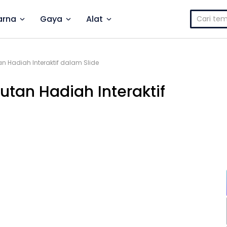
Cari
rna
Gaya
Alat
untuk:
n Hadiah Interaktif dalam Slide
tan Hadiah Interaktif