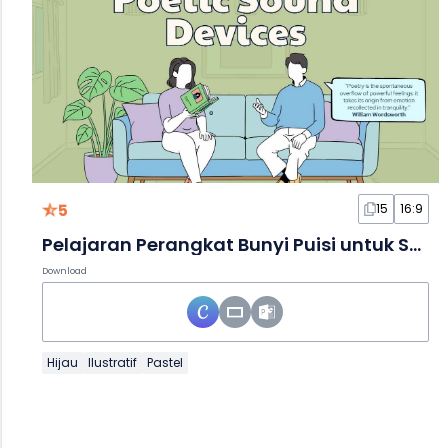
5
15
16:9
Pelajaran Perangkat Bunyi Puisi untuk SMA dalam Slide
Download
Hijau
Ilustratif
Pastel