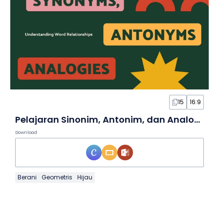
15
16:9
Pelajaran Sinonim, Antonim, dan Analogi untuk SMA dalam Slide
Download
Berani
Geometris
Hijau